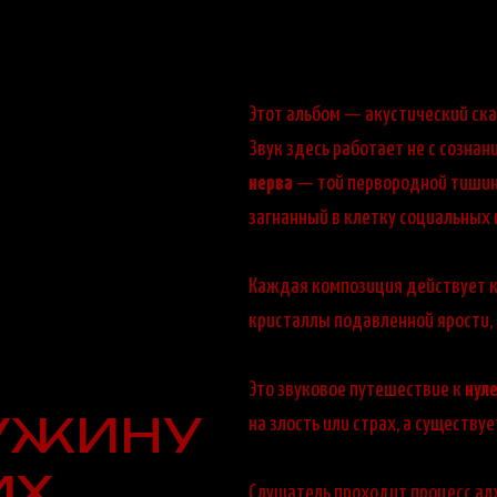
Этот альбом — акустический ска
Звук здесь работает не с сознани
нерва
— той первородной тишино
загнанный в клетку социальных 
Каждая композиция действует к
кристаллы подавленной ярости, 
Это звуковое путешествие к
нул
УЖИНУ
на злость или страх, а существу
ИХ
Слушатель проходит процесс ал