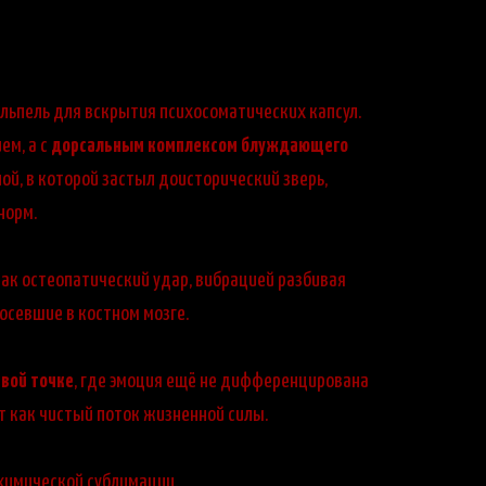
льпель для вскрытия психосоматических капсул.
ем, а с
дорсальным комплексом блуждающего
й, в которой застыл доисторический зверь,
норм.
ак остеопатический удар, вибрацией разбивая
осевшие в костном мозге.
евой точке
, где эмоция ещё не дифференцирована
ет как чистый поток жизненной силы.
химической сублимации.