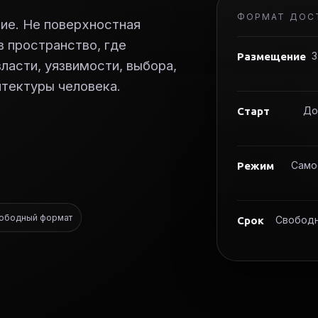
ФОРМАТ ДОС
ние. Не поверхностная
в пространство, где
З
Размещение
ласти, уязвимости, выбора,
итектуры человека.
До
Старт
Само
Режим
ободный формат
Свободн
Срок